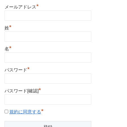
*
メールアドレス
*
姓
*
名
*
パスワード
*
パスワード[確認]
*
規約に同意する