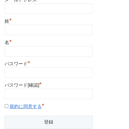
*
姓
*
名
*
パスワード
*
パスワード[確認]
*
規約に同意する