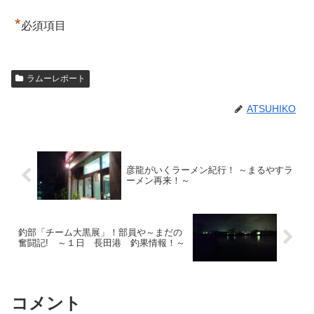
*
必須項目
ラムーレポート
ATSUHIKO
彦龍がいくラーメン紀行！ ～まるやすラ
ーメン再来！～
釣部「チーム大黒展」！部員や～まだの
奮闘記! ～１日 長田港 釣果情報！～
コメント