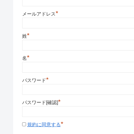
*
メールアドレス
*
姓
*
名
*
パスワード
*
パスワード[確認]
*
規約に同意する