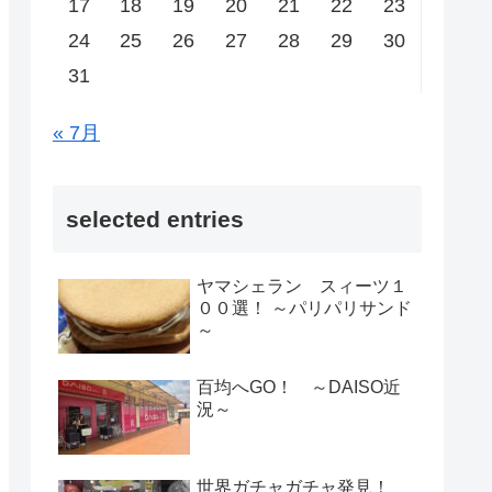
17
18
19
20
21
22
23
24
25
26
27
28
29
30
31
« 7月
selected entries
ヤマシェラン スィーツ１
００選！ ～パリパリサンド
～
百均へGO！ ～DAISO近
況～
世界ガチャガチャ発見！