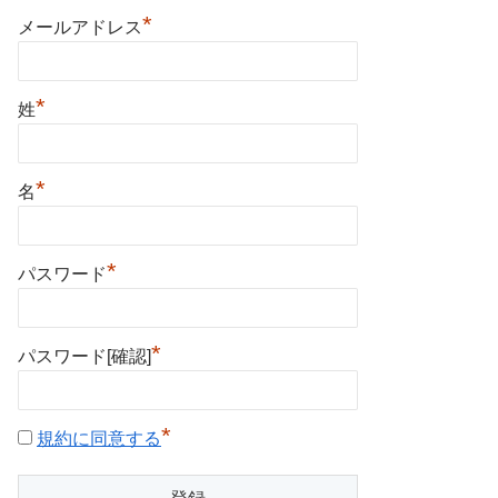
*
メールアドレス
*
姓
*
名
*
パスワード
*
パスワード[確認]
*
規約に同意する