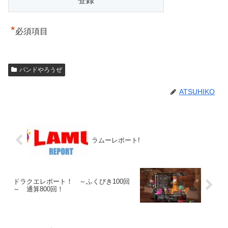
*
必須項目
バンドやろうぜ
ATSUHIKO
ラムーレポート!
ドラクエレポート！ ～ふくびき100回
～ 通算800回！