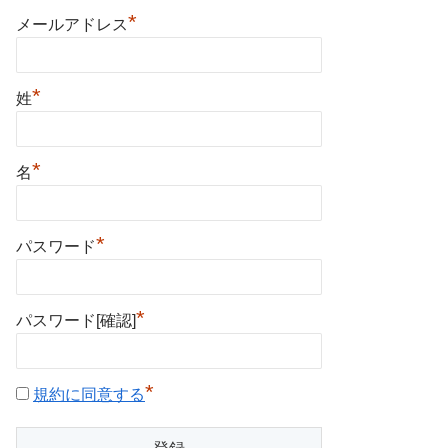
*
メールアドレス
*
姓
*
名
*
パスワード
*
パスワード[確認]
*
規約に同意する