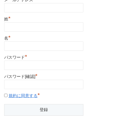
*
姓
*
名
*
パスワード
*
パスワード[確認]
*
規約に同意する