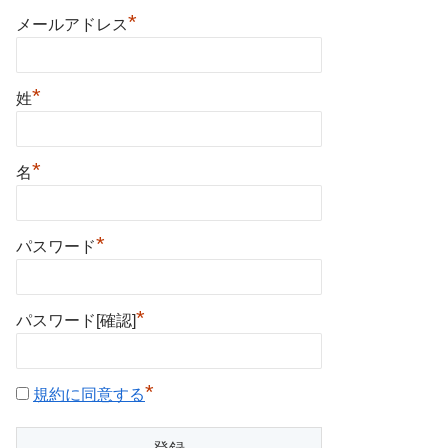
*
メールアドレス
*
姓
*
名
*
パスワード
*
パスワード[確認]
*
規約に同意する