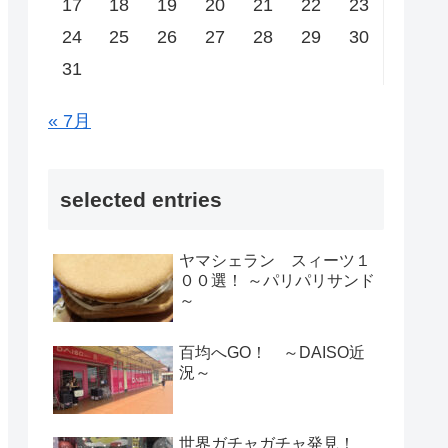
17
18
19
20
21
22
23
24
25
26
27
28
29
30
31
« 7月
selected entries
ヤマシェラン スィーツ１
００選！ ～パリパリサンド
～
百均へGO！ ～DAISO近
況～
世界ガチャガチャ発見！