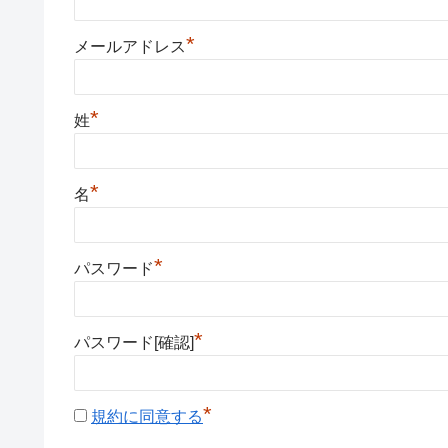
*
メールアドレス
*
姓
*
名
*
パスワード
*
パスワード[確認]
*
規約に同意する