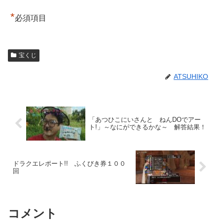
*
必須項目
宝くじ
ATSUHIKO
「あつひこにいさんと ねんDOでアー
ト!」～なにができるかな～ 解答結果！
ドラクエレポート!! ふくびき券１００
回
コメント