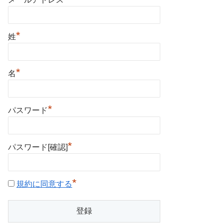
*
姓
*
名
*
パスワード
*
パスワード[確認]
*
規約に同意する