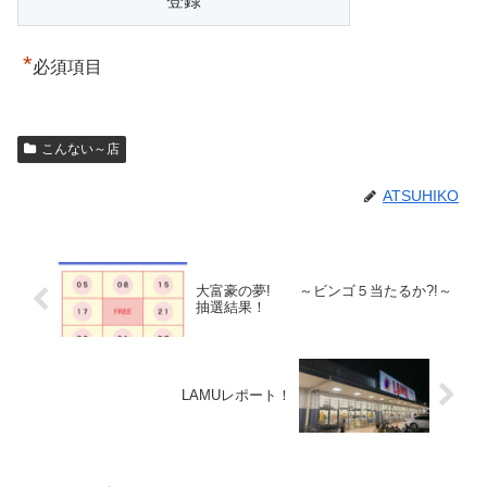
*
必須項目
こんない～店
ATSUHIKO
大富豪の夢! ～ビンゴ５当たるか?!～
抽選結果！
LAMUレポート！