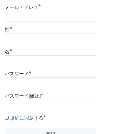
*
メールアドレス
*
姓
*
名
*
パスワード
*
パスワード[確認]
*
規約に同意する