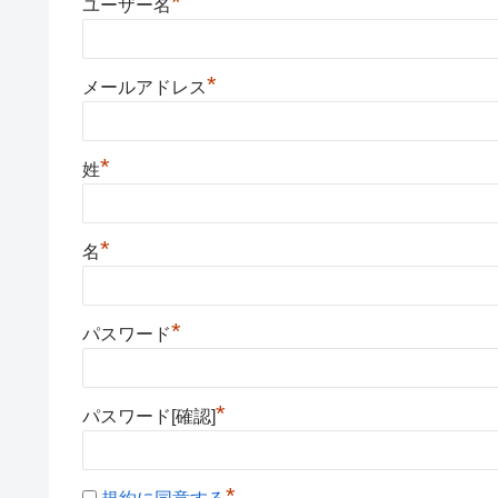
*
ユーザー名
*
メールアドレス
*
姓
*
名
*
パスワード
*
パスワード[確認]
*