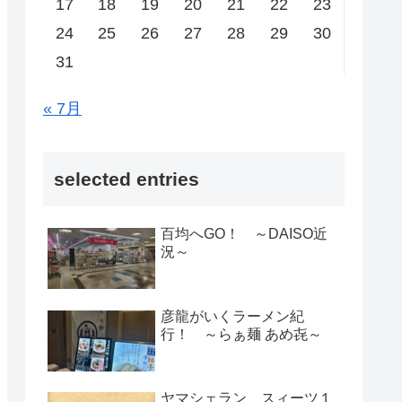
17
18
19
20
21
22
23
24
25
26
27
28
29
30
31
« 7月
selected entries
百均へGO！ ～DAISO近
況～
彦龍がいくラーメン紀
行！ ～らぁ麺 あめ㐂～
ヤマシェラン スィーツ１