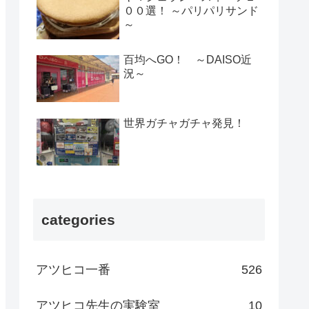
００選！ ～パリパリサンド
～
百均へGO！ ～DAISO近
況～
世界ガチャガチャ発見！
categories
アツヒコ一番
526
アツヒコ先生の実験室
10