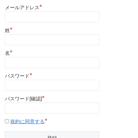
*
メールアドレス
*
姓
*
名
*
パスワード
*
パスワード[確認]
*
規約に同意する