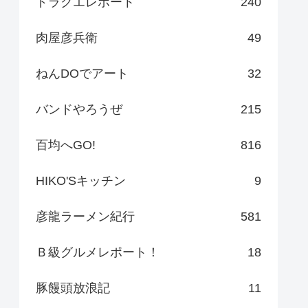
ドラクエレポート
240
肉屋彦兵衛
49
ねんDOでアート
32
バンドやろうぜ
215
百均へGO!
816
HIKO'Sキッチン
9
彦龍ラーメン紀行
581
Ｂ級グルメレポート！
18
豚饅頭放浪記
11