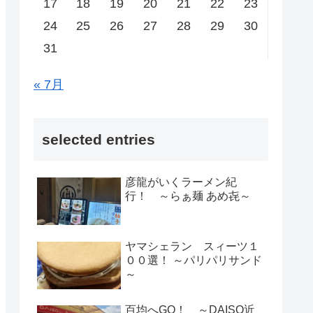
17
18
19
20
21
22
23
24
25
26
27
28
29
30
31
« 7月
selected entries
彦龍がいくラーメン紀
行！ ～らぁ麺 あめ㐂～
ヤマシェラン スィーツ１
００選！ ～パリパリサンド
～
百均へGO！ ～DAISO近