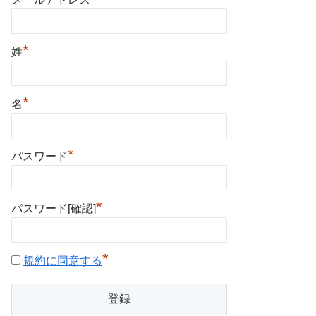
*
姓
*
名
*
パスワード
*
パスワード[確認]
*
規約に同意する