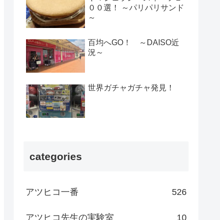
００選！ ～パリパリサンド
～
百均へGO！ ～DAISO近
況～
世界ガチャガチャ発見！
categories
アツヒコ一番
526
アツヒコ先生の実験室
10