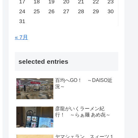
17
18
19
20
21
22
23
24
25
26
27
28
29
30
31
« 7月
selected entries
百均へGO！ ～DAISO近
況～
彦龍がいくラーメン紀
行！ ～らぁ麺 あめ㐂～
ヤマシェラン スィーツ１