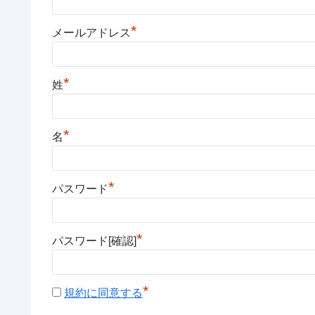
*
メールアドレス
*
姓
*
名
*
パスワード
*
パスワード[確認]
*
規約に同意する