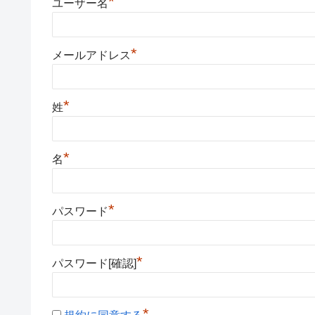
*
ユーザー名
*
メールアドレス
*
姓
*
名
*
パスワード
*
パスワード[確認]
*