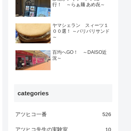
行！ ～らぁ麺 あめ㐂～
ヤマシェラン スィーツ１
００選！ ～パリパリサンド
～
百均へGO！ ～DAISO近
況～
categories
アツヒコ一番
526
アツヒコ先生の実験室
10