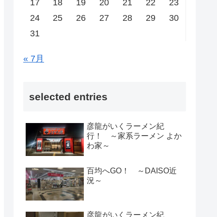
17
18
19
20
21
22
23
24
25
26
27
28
29
30
31
« 7月
selected entries
彦龍がいくラーメン紀
行！ ～家系ラーメン よか
わ家～
百均へGO！ ～DAISO近
況～
彦龍がいくラーメン紀