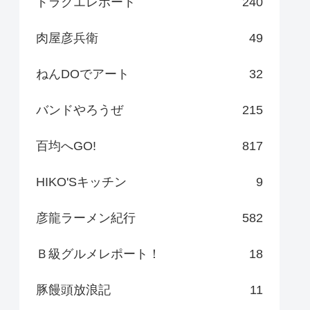
ドラクエレポート
240
肉屋彦兵衛
49
ねんDOでアート
32
バンドやろうぜ
215
百均へGO!
817
HIKO'Sキッチン
9
彦龍ラーメン紀行
582
Ｂ級グルメレポート！
18
豚饅頭放浪記
11