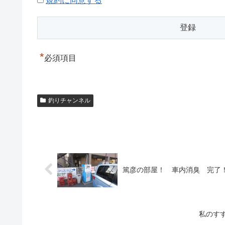
規約に同意する
*
必須項目
釣りチャンネル
篤彦の部屋！ 車内消臭 完了
私のす