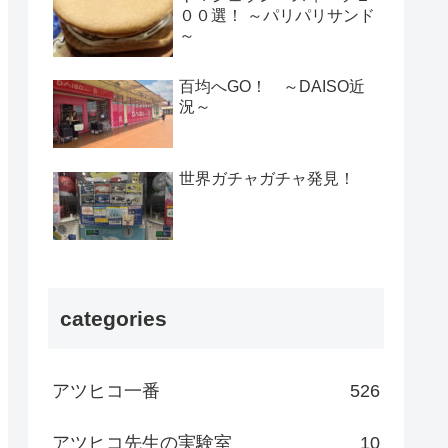
００選！ ～パリパリサンド
～
百均へGO！ ～DAISO近
況～
世界ガチャガチャ発見！
categories
アツヒコ一番
526
アツヒコ先生の実験室
10