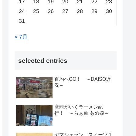
17
18
19
20
21
22
23
24
25
26
27
28
29
30
31
« 7月
selected entries
百均へGO！ ～DAISO近
況～
彦龍がいくラーメン紀
行！ ～らぁ麺 あめ㐂～
ヤマシェラン スィーツ１