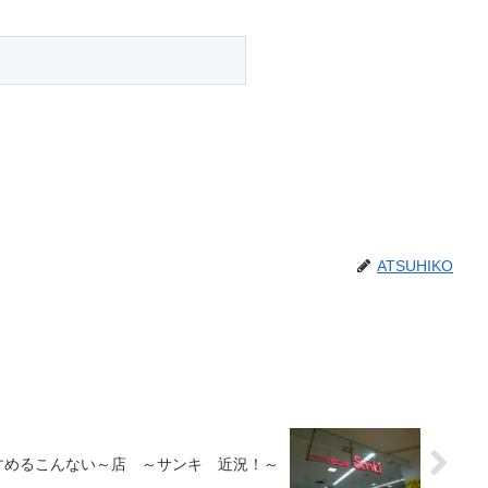
ATSUHIKO
！
すめるこんない～店 ～サンキ 近況！～