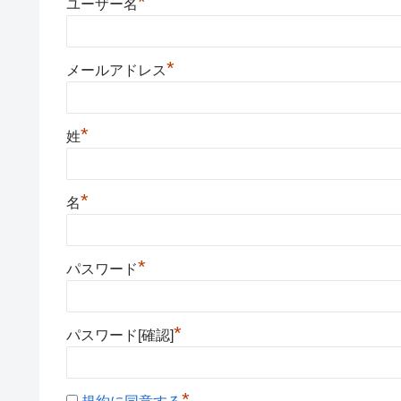
*
ユーザー名
*
メールアドレス
*
姓
*
名
*
パスワード
*
パスワード[確認]
*