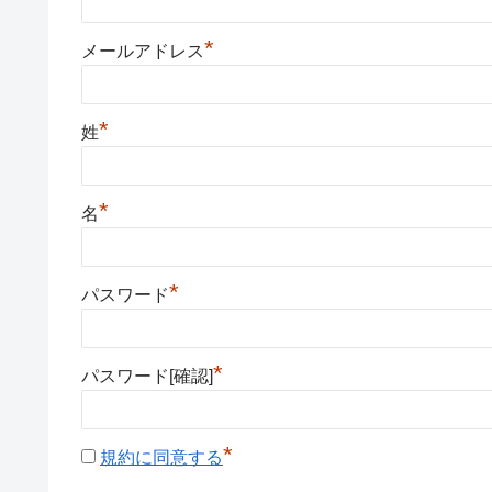
*
メールアドレス
*
姓
*
名
*
パスワード
*
パスワード[確認]
*
規約に同意する