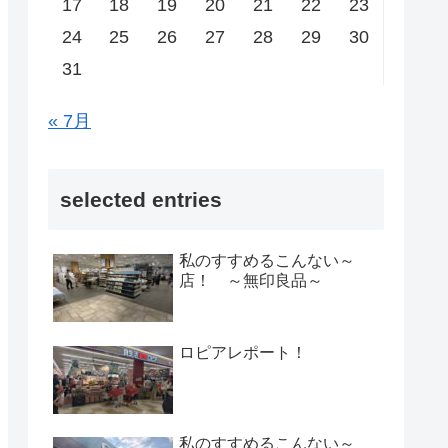
17
18
19
20
21
22
23
24
25
26
27
28
29
30
31
« 7月
selected entries
私のすすめるこんない～
店！ ～無印良品～
ロピアレポート！
私のすすめるこんない～