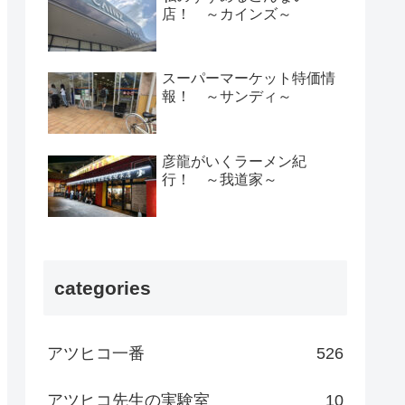
店！ ～カインズ～
スーパーマーケット特価情
報！ ～サンディ～
彦龍がいくラーメン紀
行！ ～我道家～
categories
アツヒコ一番
526
アツヒコ先生の実験室
10