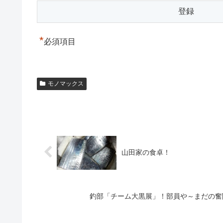
*
必須項目
モノマックス
山田家の食卓！
釣部「チーム大黒展」！部員や～まだの奮