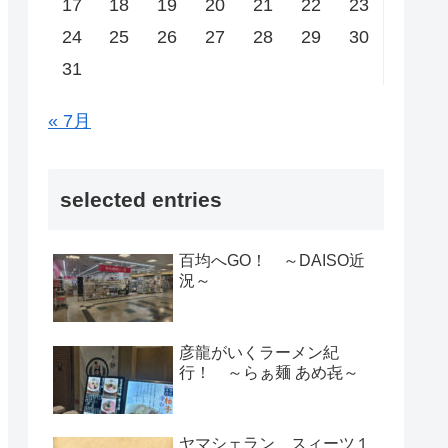
17
18
19
20
21
22
23
24
25
26
27
28
29
30
31
« 7月
selected entries
百均へGO！ ～DAISO近
況～
彦龍がいくラーメン紀
行！ ～らぁ麺 あめ㐂～
ヤマシェラン スィーツ１