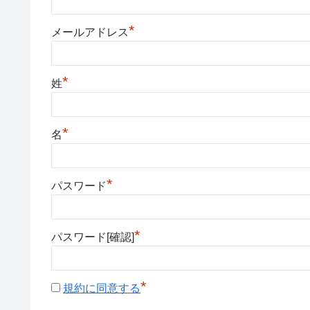
*
メールアドレス
*
姓
*
名
*
パスワード
*
パスワード[確認]
*
規約に同意する