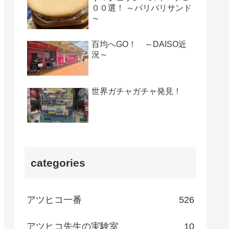
００選！ ～パリパリサンド
～
百均へGO！ ～DAISO近
況～
世界ガチャガチャ発見！
categories
アツヒコ一番
526
アツヒコ先生の実験室
10