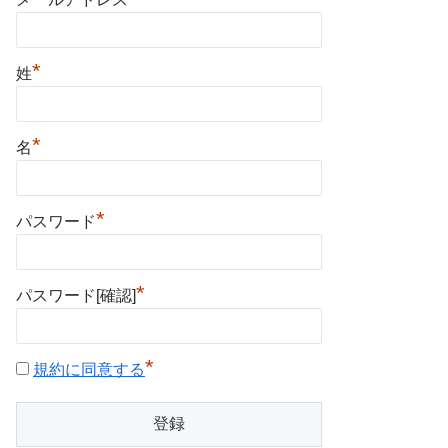
*
姓
*
名
*
パスワード
*
パスワード[確認]
*
規約に同意する