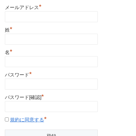
*
メールアドレス
*
姓
*
名
*
パスワード
*
パスワード[確認]
*
規約に同意する