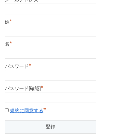
*
姓
*
名
*
パスワード
*
パスワード[確認]
*
規約に同意する