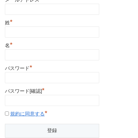
*
姓
*
名
*
パスワード
*
パスワード[確認]
*
規約に同意する