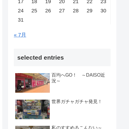
17
18
19
20
21
22
23
24
25
26
27
28
29
30
31
« 7月
selected entries
百均へGO！ ～DAISO近
況～
世界ガチャガチャ発見！
私のすすめるこんない～