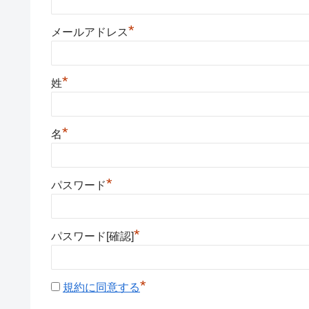
*
メールアドレス
*
姓
*
名
*
パスワード
*
パスワード[確認]
*
規約に同意する