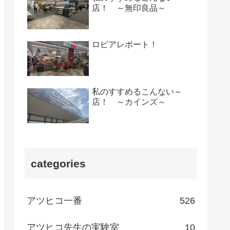
店！ ～無印良品～
ロピアレポート！
私のすすめるこんない～
店！ ～カインズ～
categories
アツヒコ一番
526
アツヒコ先生の実験室
10