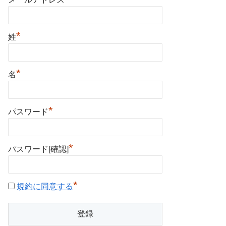
*
姓
*
名
*
パスワード
*
パスワード[確認]
*
規約に同意する