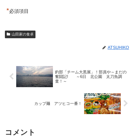
*
必須項目
山田家の食卓
ATSUHIKO
釣部「チーム大黒展」！部員や～まだの
奮闘記! ～6日 北公園 太刀魚調
査！～
カップ麺 アツヒコ一番！
コメント