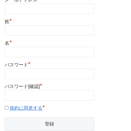
*
姓
*
名
*
パスワード
*
パスワード[確認]
*
規約に同意する