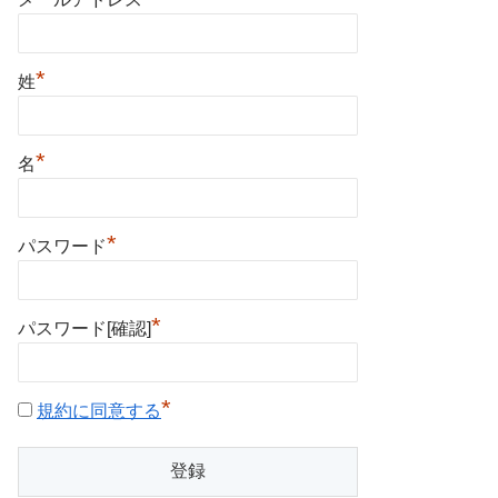
*
姓
*
名
*
パスワード
*
パスワード[確認]
*
規約に同意する