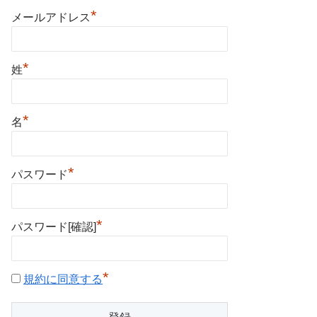
*
メールアドレス
*
姓
*
名
*
パスワード
*
パスワード[確認]
*
規約に同意する