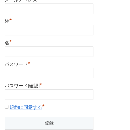
*
姓
*
名
*
パスワード
*
パスワード[確認]
*
規約に同意する