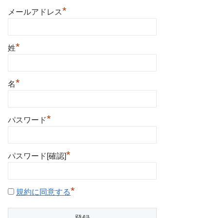
*
メールアドレス
*
姓
*
名
*
パスワード
*
パスワード[確認]
*
規約に同意する