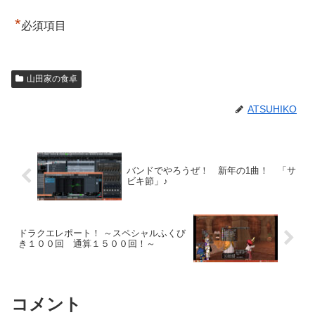
*
必須項目
山田家の食卓
ATSUHIKO
バンドでやろうぜ！ 新年の1曲！ 「サ
ビキ節」♪
ドラクエレポート！ ～スペシャルふくび
き１００回 通算１５００回！～
コメント