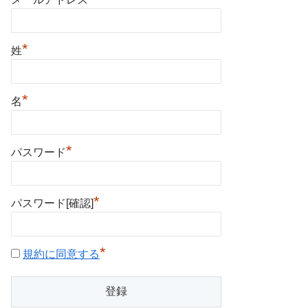
*
姓
*
名
*
パスワード
*
パスワード[確認]
*
規約に同意する