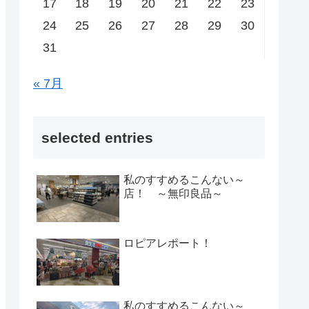
17
18
19
20
21
22
23
24
25
26
27
28
29
30
31
« 7月
selected entries
私のすすめるこんない～
店！ ～無印良品～
ロピアレポート！
私のすすめるこんない～