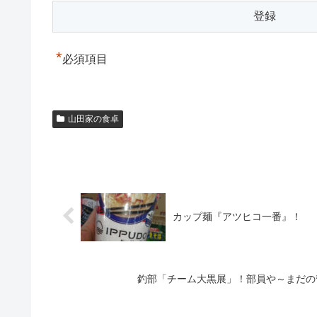
*
必須項目
山田家の食卓
カップ麺『アツヒコ一番』！
釣部「チーム大黒展」！部員や～まだの