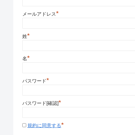
*
メールアドレス
*
姓
*
名
*
パスワード
*
パスワード[確認]
*
規約に同意する