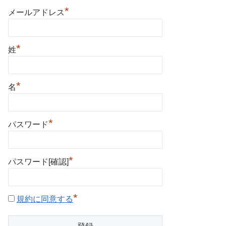
*
メールアドレス
*
姓
*
名
*
パスワード
*
パスワード[確認]
*
規約に同意する