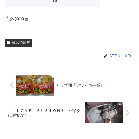
*
必須項目
篤彦の部屋
ATSUHIKO
カップ麺『アツヒコ一番』！
Ｉ ＬＯＶＥ ＦＵＳＩＯＮ！ バイク
に異変が？！