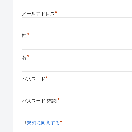
*
メールアドレス
*
姓
*
名
*
パスワード
*
パスワード[確認]
*
規約に同意する