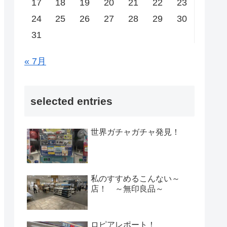
17
18
19
20
21
22
23
24
25
26
27
28
29
30
31
« 7月
selected entries
世界ガチャガチャ発見！
私のすすめるこんない～
店！ ～無印良品～
ロピアレポート！