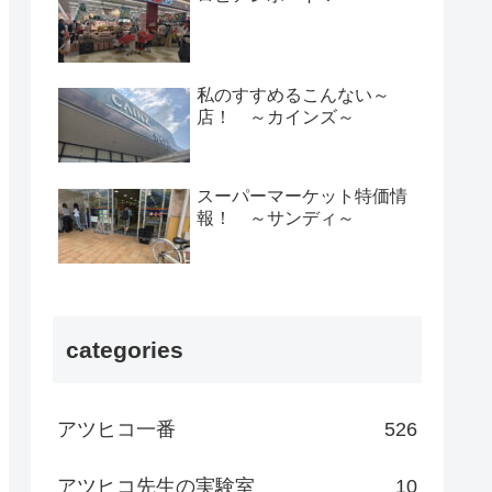
私のすすめるこんない～
店！ ～カインズ～
スーパーマーケット特価情
報！ ～サンディ～
categories
アツヒコ一番
526
アツヒコ先生の実験室
10