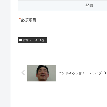
*
必須項目
彦龍ラーメン紀行
バンドやろうぜ！ ～ライブ「CI