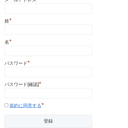
*
姓
*
名
*
パスワード
*
パスワード[確認]
*
規約に同意する