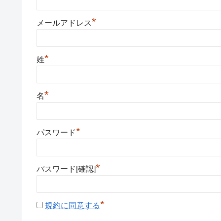
*
メールアドレス
*
姓
*
名
*
パスワード
*
パスワード[確認]
*
規約に同意する