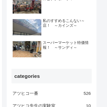
私のすすめるこんない～
店！ ～カインズ～
スーパーマーケット特価情
報！ ～サンディ～
categories
アツヒコ一番
526
アツヒコ先生の実験室
10