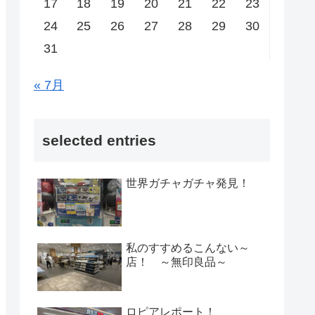
17
18
19
20
21
22
23
24
25
26
27
28
29
30
31
« 7月
selected entries
世界ガチャガチャ発見！
私のすすめるこんない～
店！ ～無印良品～
ロピアレポート！