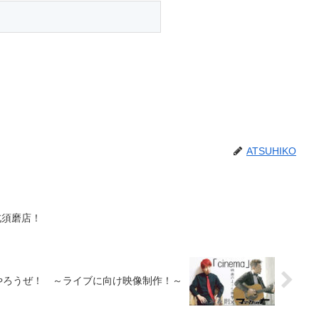
ATSUHIKO
北須磨店！
やろうぜ！ ～ライブに向け映像制作！～