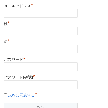
*
メールアドレス
*
姓
*
名
*
パスワード
*
パスワード[確認]
*
規約に同意する