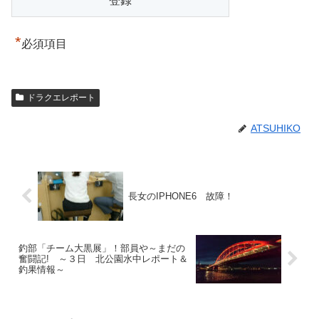
*
必須項目
ドラクエレポート
ATSUHIKO
長女のIPHONE6 故障！
釣部「チーム大黒展」！部員や～まだの
奮闘記! ～３日 北公園水中レポート＆
釣果情報～