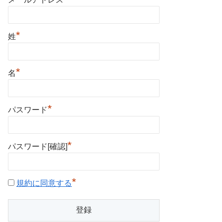
*
姓
*
名
*
パスワード
*
パスワード[確認]
*
規約に同意する