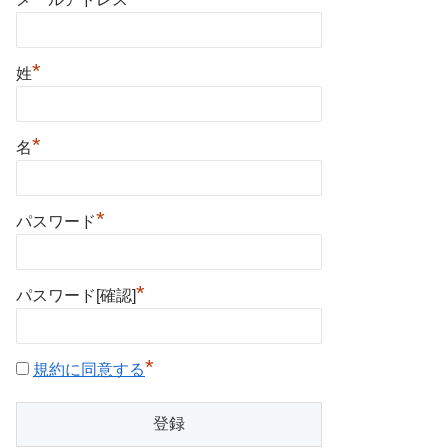
*
姓
*
名
*
パスワード
*
パスワード[確認]
*
規約に同意する