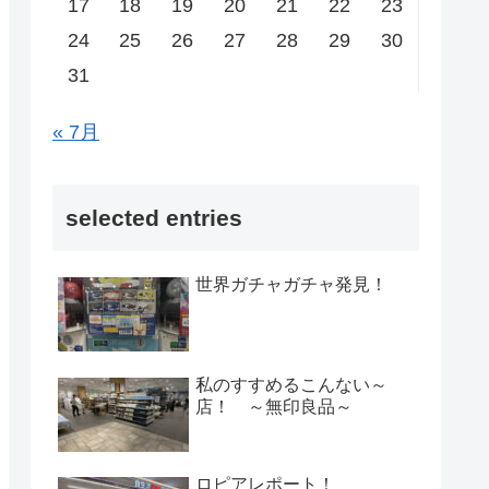
17
18
19
20
21
22
23
24
25
26
27
28
29
30
31
« 7月
selected entries
世界ガチャガチャ発見！
私のすすめるこんない～
店！ ～無印良品～
ロピアレポート！