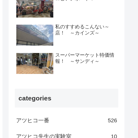
私のすすめるこんない～
店！ ～カインズ～
スーパーマーケット特価情
報！ ～サンディ～
categories
アツヒコ一番
526
アツヒコ先生の実験室
10