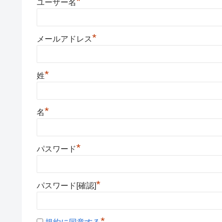
*
ユーザー名
*
メールアドレス
*
姓
*
名
*
パスワード
*
パスワード[確認]
*