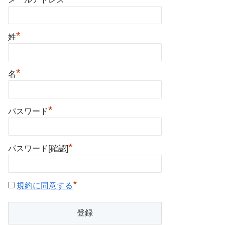
*
姓
*
名
*
パスワード
*
パスワード[確認]
*
規約に同意する