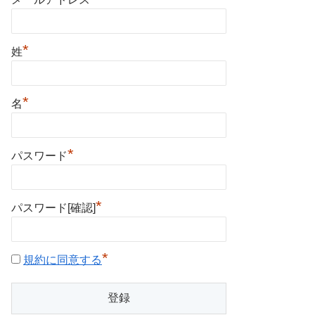
*
姓
*
名
*
パスワード
*
パスワード[確認]
*
規約に同意する