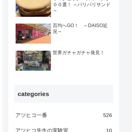
００選！ ～パリパリサンド
～
百均へGO！ ～DAISO近
況～
世界ガチャガチャ発見！
categories
アツヒコ一番
526
アツヒコ先生の実験室
10