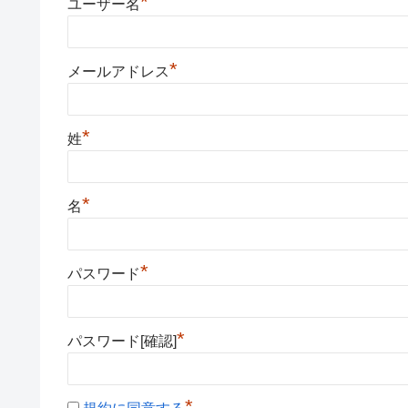
*
ユーザー名
*
メールアドレス
*
姓
*
名
*
パスワード
*
パスワード[確認]
*