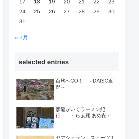
17
18
19
20
21
22
23
24
25
26
27
28
29
30
31
« 7月
selected entries
百均へGO！ ～DAISO近
況～
彦龍がいくラーメン紀
行！ ～らぁ麺 あめ㐂～
ヤマシェラン スィーツ１