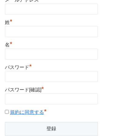
*
姓
*
名
*
パスワード
*
パスワード[確認]
*
規約に同意する