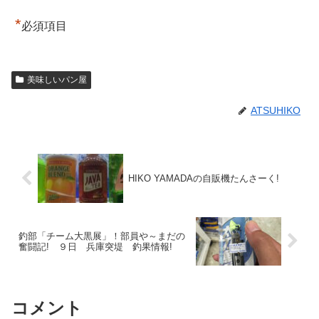
*
必須項目
美味しいパン屋
ATSUHIKO
HIKO YAMADAの自販機たんさーく!
釣部「チーム大黒展」！部員や～まだの
奮闘記! ９日 兵庫突堤 釣果情報!
コメント