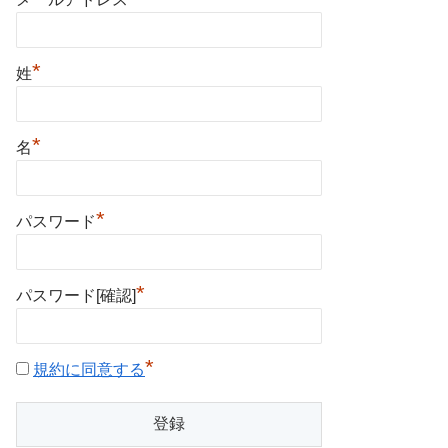
*
姓
*
名
*
パスワード
*
パスワード[確認]
*
規約に同意する