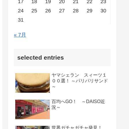
17
18
19
20
21
22
23
24
25
26
27
28
29
30
31
« 7月
selected entries
ヤマシェラン スィーツ１
００選！ ～パリパリサンド
～
百均へGO！ ～DAISO近
況～
世界ガチャガチャ発見！