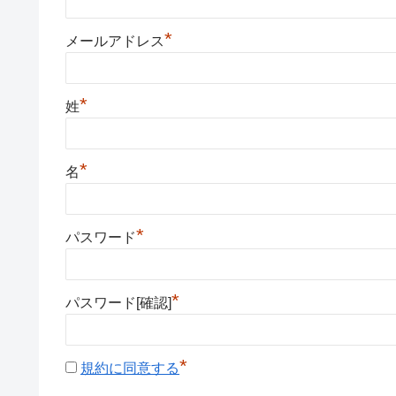
*
メールアドレス
*
姓
*
名
*
パスワード
*
パスワード[確認]
*
規約に同意する