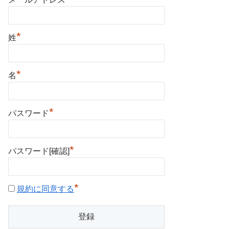
*
姓
*
名
*
パスワード
*
パスワード[確認]
*
規約に同意する